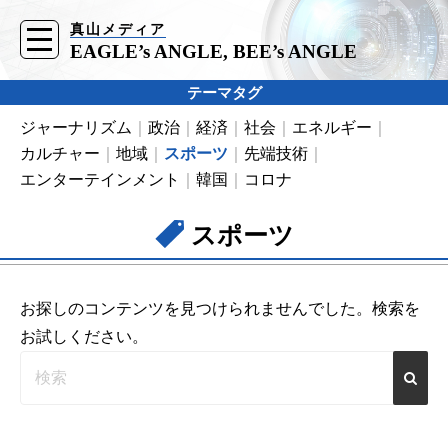
真山メディア
t
o
EAGLE’s ANGLE, BEE’s ANGLE
g
g
l
テーマタグ
e
n
ジャーナリズム
政治
経済
社会
エネルギー
a
v
カルチャー
地域
スポーツ
先端技術
i
g
エンターテインメント
韓国
コロナ
a
t
i
スポーツ
o
n
お探しのコンテンツを見つけられませんでした。検索を
お試しください。