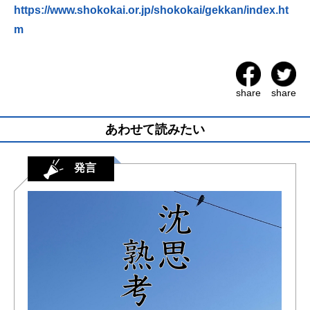
https://www.shokokai.or.jp/shokokai/gekkan/index.ht
m
share
share
あわせて読みたい
発言