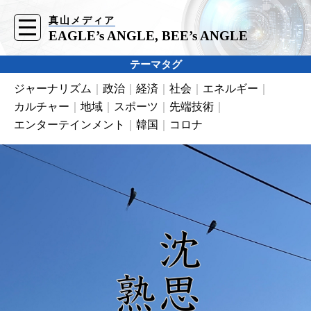
真山メディア
t
o
EAGLE’s ANGLE, BEE’s ANGLE
g
g
l
テーマタグ
e
n
ジャーナリズム
政治
経済
社会
エネルギー
a
v
カルチャー
地域
スポーツ
先端技術
i
g
エンターテインメント
韓国
コロナ
a
t
i
o
n