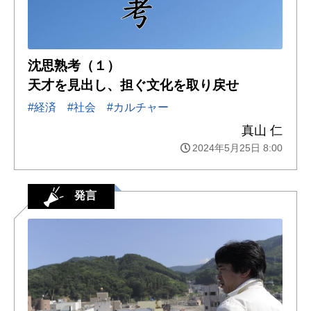
沈思熟考（１）
天才を見出し、担ぐ文化を取り戻せ
#経済
#社会
#カルチャー
真山 仁
2024年5月25日 8:00
発言