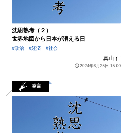
沈思熟考（２）
世界地図から日本が消える日
#政治
#経済
#社会
真山 仁
2024年6月25日 15:00
発言