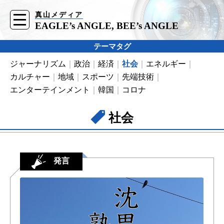
真山メディア
t
o
EAGLE’s ANGLE, BEE’s ANGLE
g
g
l
テーマタグ
e
n
ジャーナリズム
政治
経済
社会
エネルギー
a
v
カルチャー
地域
スポーツ
先端技術
i
g
エンターテインメント
韓国
コロナ
a
t
i
社会
o
n
発言