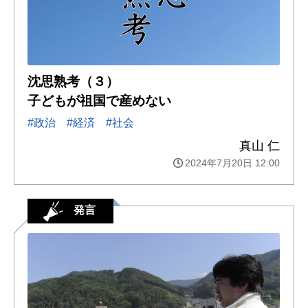
沈思熟考（３）
子どもが祖国で産めない
#政治
#経済
#社会
真山 仁
2024年7月20日 12:00
発言