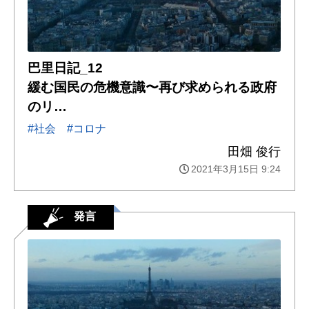
巴里日記_12
緩む国民の危機意識〜再び求められる政府
のリ…
#社会
#コロナ
田畑 俊行
2021年3月15日 9:24
発言