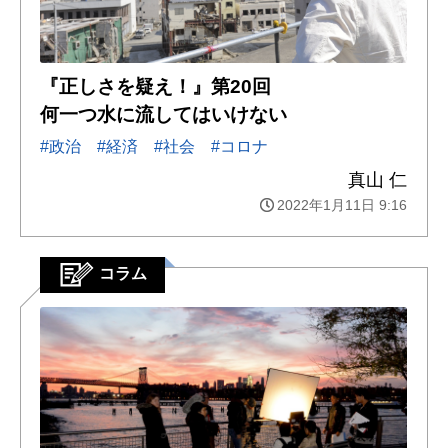
『正しさを疑え！』第20回
何一つ水に流してはいけない
#政治
#経済
#社会
#コロナ
真山 仁
2022年1月11日 9:16
コラム