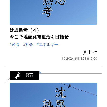
沈思熟考（４）
今こそ地熱発電復活を目指せ
#経済
#社会
#エネルギー
真山 仁
2024年8月23日 9:00
発言