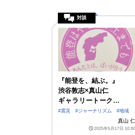
対談
『能登を、結ぶ。』
渋谷敦志×真山仁
ギャラリートーク…
#震災
#ジャーナリズム
#地域
真山 
2025年5月17日 10:0