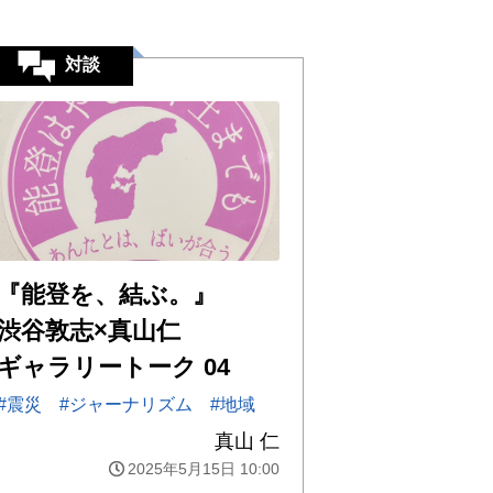
対談
『能登を、結ぶ。』
渋谷敦志×真山仁
ギャラリートーク 04
#震災
#ジャーナリズム
#地域
真山 仁
2025年5月15日 10:00