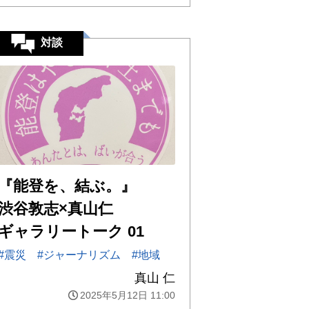
対談
『能登を、結ぶ。』
渋谷敦志×真山仁
ギャラリートーク 01
#震災
#ジャーナリズム
#地域
真山 仁
2025年5月12日 11:00