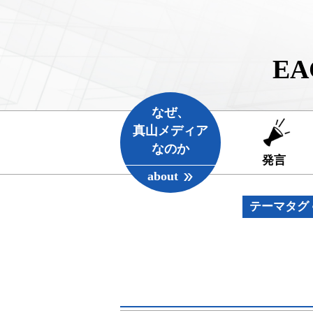
EA
なぜ、
真山メディア
なのか
発言
about
テーマタグ