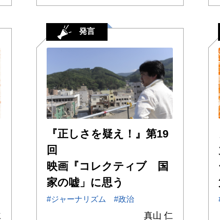
発言
ン
『正しさを疑え！』第19
回
映画『コレクティブ 国
家の嘘」に思う
#ジャーナリズム
#政治
仁
真山 仁