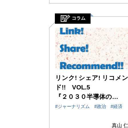
コラム
リンク! シェア! リコメ
ド!! VOL.5
『２０３０半導体の…
#ジャーナリズム
#政治
#経済
真山 