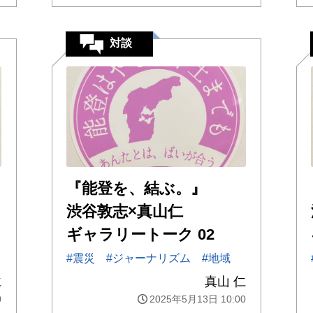
対談
『能登を、結ぶ。』
渋谷敦志×真山仁
ギャラリートーク 02
#震災
#ジャーナリズム
#地域
仁
真山 仁
0
2025年5月13日 10:00