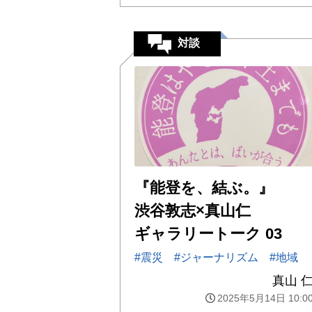
対談
『能登を、結ぶ。』
渋谷敦志×真山仁
ギャラリートーク 03
#震災
#ジャーナリズム
#地域
真山 
2025年5月14日 10:0