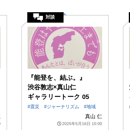
対談
『能登を、結ぶ。』
渋谷敦志×真山仁
ギャラリートーク 05
#震災
#ジャーナリズム
#地域
仁
真山 仁
0
2025年5月16日 10:00